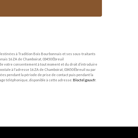
estinées à Tradition Bois Bourbonnais et ses sous-traitants
nais 16 ZA de Chamboirat, 03450 Ébreuil
it de votre consentement à tout moment et du droit d’introduire
ostale à l'adresse 16 ZA de Chamboirat, 03450 Ébreuil ou par
ées pendant la période de prise de contact puis pendant la
chage téléphonique, disponible à cette adresse:
Bloctel.gouv.fr
.