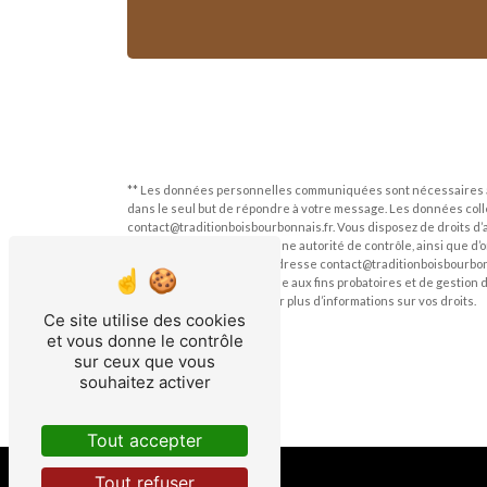
** Les données personnelles communiquées sont nécessaires aux 
dans le seul but de répondre à votre message. Les données col
contact@traditionboisbourbonnais.fr. Vous disposez de droits d’ac
une réclamation auprès d’une autorité de contrôle, ainsi que d’
courrier électronique à l'adresse contact@traditionboisbourbonn
durée de prescription légale aux fins probatoires et de gestion 
Consultez le site cnil.fr pour plus d’informations sur vos droits.
Ce site utilise des cookies
et vous donne le contrôle
sur ceux que vous
souhaitez activer
Tout accepter
Tout refuser