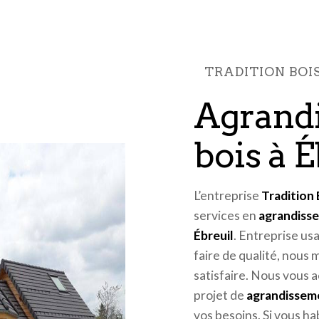
TRADITION BO
agrandissement
bois à É
L’entreprise
Tradition
services en
agrandiss
Ébreuil
. Entreprise us
faire de qualité, nous
satisfaire. Nous vous 
projet de
agrandissem
vos besoins. Si vous ha