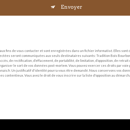
Envoyer
fins de vous contacter et sont enregistrées dans un fichier informatisé. Elles sont d
lectées seront communiquées aux seuls destinataires suivants: Tradition Bois Bourbon
cès, de rectification, d’effacement, de portabilité, de limitation, d’opposition, de retra
organiser le sort de vos données post-mortem. Vous pouvez exercer ces droits par voie p
ais.fr. Un justificatif d'identité pourra vous être demandé. Nous conservons vos donn
des contentieux. Vous avez le droit de vous inscrire sur la liste d'opposition au démar