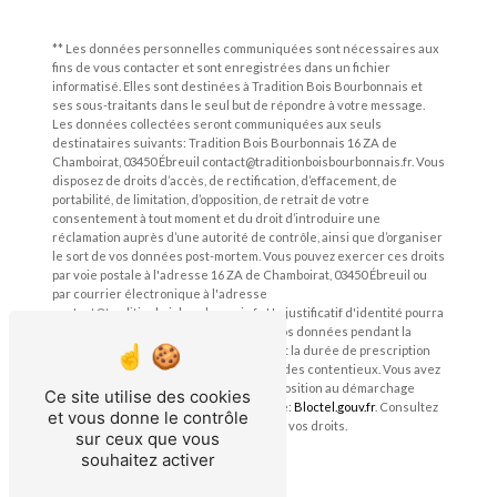
** Les données personnelles communiquées sont nécessaires aux
fins de vous contacter et sont enregistrées dans un fichier
informatisé. Elles sont destinées à Tradition Bois Bourbonnais et
ses sous-traitants dans le seul but de répondre à votre message.
Les données collectées seront communiquées aux seuls
destinataires suivants: Tradition Bois Bourbonnais 16 ZA de
Chamboirat, 03450 Ébreuil contact@traditionboisbourbonnais.fr. Vous
disposez de droits d’accès, de rectification, d’effacement, de
portabilité, de limitation, d’opposition, de retrait de votre
consentement à tout moment et du droit d’introduire une
réclamation auprès d’une autorité de contrôle, ainsi que d’organiser
le sort de vos données post-mortem. Vous pouvez exercer ces droits
par voie postale à l'adresse 16 ZA de Chamboirat, 03450 Ébreuil ou
par courrier électronique à l'adresse
contact@traditionboisbourbonnais.fr. Un justificatif d'identité pourra
vous être demandé. Nous conservons vos données pendant la
période de prise de contact puis pendant la durée de prescription
légale aux fins probatoires et de gestion des contentieux. Vous avez
le droit de vous inscrire sur la liste d'opposition au démarchage
Ce site utilise des cookies
téléphonique, disponible à cette adresse:
Bloctel.gouv.fr
. Consultez
et vous donne le contrôle
le site cnil.fr pour plus d’informations sur vos droits.
sur ceux que vous
souhaitez activer