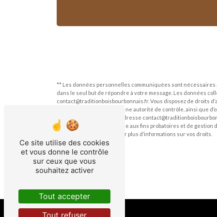
** Les données personnelles communiquées sont nécessaires aux 
dans le seul but de répondre à votre message. Les données col
contact@traditionboisbourbonnais.fr. Vous disposez de droits d’ac
une réclamation auprès d’une autorité de contrôle, ainsi que d’
courrier électronique à l'adresse contact@traditionboisbourbonn
durée de prescription légale aux fins probatoires et de gestion 
Consultez le site cnil.fr pour plus d’informations sur vos droits.
Ce site utilise des cookies
et vous donne le contrôle
sur ceux que vous
souhaitez activer
Tout accepter
Tout refuser