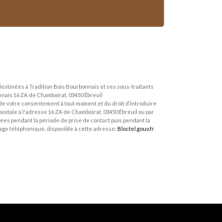
estinées à Tradition Bois Bourbonnais et ses sous-traitants
nais 16 ZA de Chamboirat, 03450 Ébreuil
it de votre consentement à tout moment et du droit d’introduire
ostale à l'adresse 16 ZA de Chamboirat, 03450 Ébreuil ou par
ées pendant la période de prise de contact puis pendant la
chage téléphonique, disponible à cette adresse:
Bloctel.gouv.fr
.