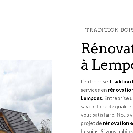
TRADITION BO
rénovation en bois
à Lemp
L’entreprise
Tradition
services en
rénovation
Lempdes
. Entreprise 
savoir-faire de qualit
vous satisfaire. Nous 
projet de
rénovation e
besoins. Si vous habite