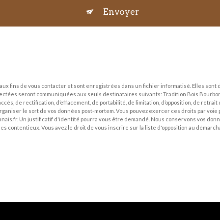
Envoyer
fins de vous contacter et sont enregistrées dans un fichier informatisé. Elles sont d
lectées seront communiquées aux seuls destinataires suivants: Tradition Bois Bourbon
cès, de rectification, d’effacement, de portabilité, de limitation, d’opposition, de retra
organiser le sort de vos données post-mortem. Vous pouvez exercer ces droits par voie p
ais.fr. Un justificatif d'identité pourra vous être demandé. Nous conservons vos donn
des contentieux. Vous avez le droit de vous inscrire sur la liste d'opposition au démar