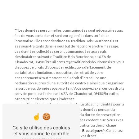
** Les données personnelles communiquées sont nécessaires aux
fins de vous contacter et sont enregistrées dans un fichier
informatisé. Elles sont destinées à Tradition Bois Bourbonnais et
ses sous-traitants dans le seul but de répondre à votre message.
Les données collectées seront communiquées aux seuls
destinataires suivants: Tradition Bois Bourbonnais 16 ZA de
Chamboirat, 03450 Ébreuil contact@traditionboisbourbonnais.fr. Vous
disposez de droits d’accès, de rectification, d’effacement, de
portabilité, de limitation, d’opposition, de retrait de votre
consentement à tout moment et du droit d’introduire une
réclamation auprès d’une autorité de contrôle, ainsi que d’organiser
le sort de vos données post-mortem. Vous pouvez exercer ces droits
par voie postale à l'adresse 16 ZA de Chamboirat, 03450 Ébreuil ou
par courrier électronique à l'adresse
contact@traditionboisbourbonnais.fr. Un justificatif d'identité pourra
vous être demandé. Nous conservons vos données pendant la
période de prise de contact puis pendant la durée de prescription
légale aux fins probatoires et de gestion des contentieux. Vous avez
le droit de vous inscrire sur la liste d'opposition au démarchage
Ce site utilise des cookies
téléphonique, disponible à cette adresse:
Bloctel.gouv.fr
. Consultez
et vous donne le contrôle
le site cnil.fr pour plus d’informations sur vos droits.