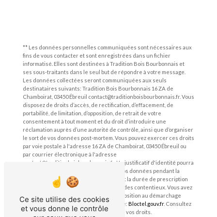
** Les données personnelles communiquées sont nécessaires aux
fins de vous contacter et sont enregistrées dans un fichier
informatisé. Elles sont destinées à Tradition Bois Bourbonnais et
ses sous-traitants dans le seul but de répondre à votre message.
Les données collectées seront communiquées aux seuls
destinataires suivants: Tradition Bois Bourbonnais 16 ZA de
Chamboirat, 03450 Ébreuil contact@traditionboisbourbonnais.fr. Vous
disposez de droits d’accès, de rectification, d’effacement, de
portabilité, de limitation, d’opposition, de retrait de votre
consentement à tout moment et du droit d’introduire une
réclamation auprès d’une autorité de contrôle, ainsi que d’organiser
le sort de vos données post-mortem. Vous pouvez exercer ces droits
par voie postale à l'adresse 16 ZA de Chamboirat, 03450 Ébreuil ou
par courrier électronique à l'adresse
contact@traditionboisbourbonnais.fr. Un justificatif d'identité pourra
vous être demandé. Nous conservons vos données pendant la
période de prise de contact puis pendant la durée de prescription
légale aux fins probatoires et de gestion des contentieux. Vous avez
le droit de vous inscrire sur la liste d'opposition au démarchage
Ce site utilise des cookies
téléphonique, disponible à cette adresse:
Bloctel.gouv.fr
. Consultez
et vous donne le contrôle
le site cnil.fr pour plus d’informations sur vos droits.