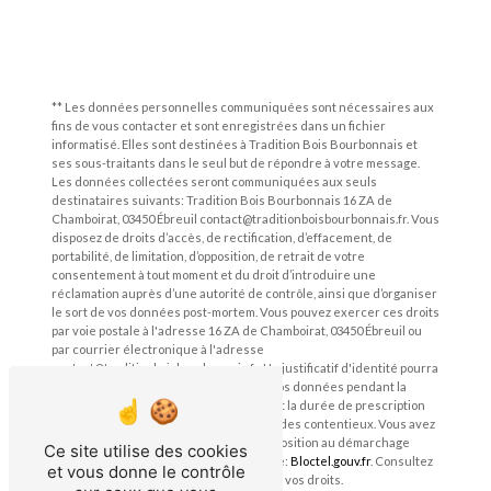
** Les données personnelles communiquées sont nécessaires aux
fins de vous contacter et sont enregistrées dans un fichier
informatisé. Elles sont destinées à Tradition Bois Bourbonnais et
ses sous-traitants dans le seul but de répondre à votre message.
Les données collectées seront communiquées aux seuls
destinataires suivants: Tradition Bois Bourbonnais 16 ZA de
Chamboirat, 03450 Ébreuil contact@traditionboisbourbonnais.fr. Vous
disposez de droits d’accès, de rectification, d’effacement, de
portabilité, de limitation, d’opposition, de retrait de votre
consentement à tout moment et du droit d’introduire une
réclamation auprès d’une autorité de contrôle, ainsi que d’organiser
le sort de vos données post-mortem. Vous pouvez exercer ces droits
par voie postale à l'adresse 16 ZA de Chamboirat, 03450 Ébreuil ou
par courrier électronique à l'adresse
contact@traditionboisbourbonnais.fr. Un justificatif d'identité pourra
vous être demandé. Nous conservons vos données pendant la
période de prise de contact puis pendant la durée de prescription
légale aux fins probatoires et de gestion des contentieux. Vous avez
le droit de vous inscrire sur la liste d'opposition au démarchage
Ce site utilise des cookies
téléphonique, disponible à cette adresse:
Bloctel.gouv.fr
. Consultez
et vous donne le contrôle
le site cnil.fr pour plus d’informations sur vos droits.