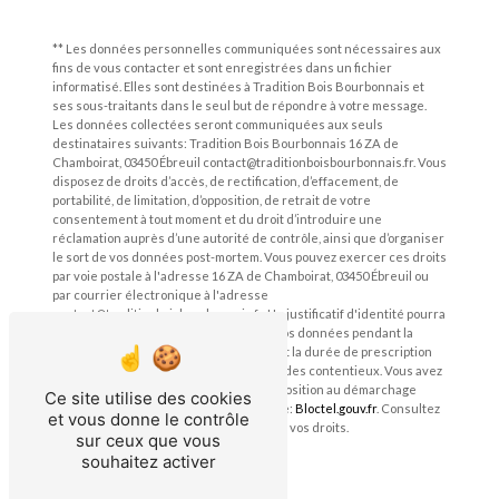
** Les données personnelles communiquées sont nécessaires aux
fins de vous contacter et sont enregistrées dans un fichier
informatisé. Elles sont destinées à Tradition Bois Bourbonnais et
ses sous-traitants dans le seul but de répondre à votre message.
Les données collectées seront communiquées aux seuls
destinataires suivants: Tradition Bois Bourbonnais 16 ZA de
Chamboirat, 03450 Ébreuil contact@traditionboisbourbonnais.fr. Vous
disposez de droits d’accès, de rectification, d’effacement, de
portabilité, de limitation, d’opposition, de retrait de votre
consentement à tout moment et du droit d’introduire une
réclamation auprès d’une autorité de contrôle, ainsi que d’organiser
le sort de vos données post-mortem. Vous pouvez exercer ces droits
par voie postale à l'adresse 16 ZA de Chamboirat, 03450 Ébreuil ou
par courrier électronique à l'adresse
contact@traditionboisbourbonnais.fr. Un justificatif d'identité pourra
vous être demandé. Nous conservons vos données pendant la
période de prise de contact puis pendant la durée de prescription
légale aux fins probatoires et de gestion des contentieux. Vous avez
le droit de vous inscrire sur la liste d'opposition au démarchage
Ce site utilise des cookies
téléphonique, disponible à cette adresse:
Bloctel.gouv.fr
. Consultez
et vous donne le contrôle
le site cnil.fr pour plus d’informations sur vos droits.
sur ceux que vous
souhaitez activer