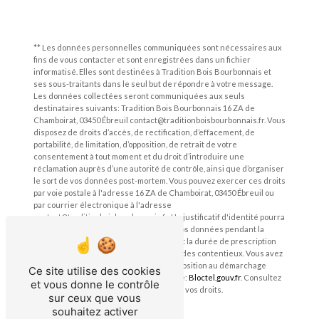
** Les données personnelles communiquées sont nécessaires aux
fins de vous contacter et sont enregistrées dans un fichier
informatisé. Elles sont destinées à Tradition Bois Bourbonnais et
ses sous-traitants dans le seul but de répondre à votre message.
Les données collectées seront communiquées aux seuls
destinataires suivants: Tradition Bois Bourbonnais 16 ZA de
Chamboirat, 03450 Ébreuil contact@traditionboisbourbonnais.fr. Vous
disposez de droits d’accès, de rectification, d’effacement, de
portabilité, de limitation, d’opposition, de retrait de votre
consentement à tout moment et du droit d’introduire une
réclamation auprès d’une autorité de contrôle, ainsi que d’organiser
le sort de vos données post-mortem. Vous pouvez exercer ces droits
par voie postale à l'adresse 16 ZA de Chamboirat, 03450 Ébreuil ou
par courrier électronique à l'adresse
contact@traditionboisbourbonnais.fr. Un justificatif d'identité pourra
vous être demandé. Nous conservons vos données pendant la
période de prise de contact puis pendant la durée de prescription
légale aux fins probatoires et de gestion des contentieux. Vous avez
le droit de vous inscrire sur la liste d'opposition au démarchage
Ce site utilise des cookies
téléphonique, disponible à cette adresse:
Bloctel.gouv.fr
. Consultez
et vous donne le contrôle
le site cnil.fr pour plus d’informations sur vos droits.
sur ceux que vous
souhaitez activer