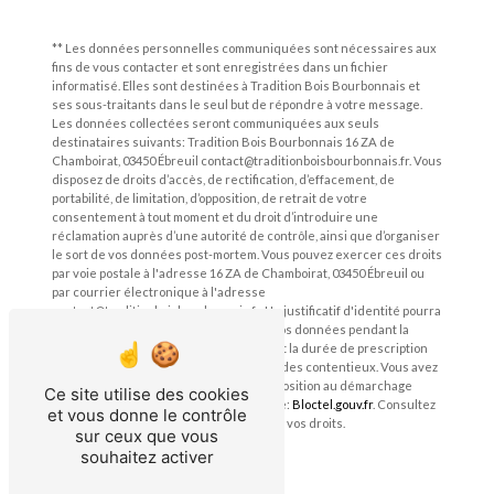
** Les données personnelles communiquées sont nécessaires aux
fins de vous contacter et sont enregistrées dans un fichier
informatisé. Elles sont destinées à Tradition Bois Bourbonnais et
ses sous-traitants dans le seul but de répondre à votre message.
Les données collectées seront communiquées aux seuls
destinataires suivants: Tradition Bois Bourbonnais 16 ZA de
Chamboirat, 03450 Ébreuil contact@traditionboisbourbonnais.fr. Vous
disposez de droits d’accès, de rectification, d’effacement, de
portabilité, de limitation, d’opposition, de retrait de votre
consentement à tout moment et du droit d’introduire une
réclamation auprès d’une autorité de contrôle, ainsi que d’organiser
le sort de vos données post-mortem. Vous pouvez exercer ces droits
par voie postale à l'adresse 16 ZA de Chamboirat, 03450 Ébreuil ou
par courrier électronique à l'adresse
contact@traditionboisbourbonnais.fr. Un justificatif d'identité pourra
vous être demandé. Nous conservons vos données pendant la
période de prise de contact puis pendant la durée de prescription
légale aux fins probatoires et de gestion des contentieux. Vous avez
le droit de vous inscrire sur la liste d'opposition au démarchage
Ce site utilise des cookies
téléphonique, disponible à cette adresse:
Bloctel.gouv.fr
. Consultez
et vous donne le contrôle
le site cnil.fr pour plus d’informations sur vos droits.
sur ceux que vous
souhaitez activer