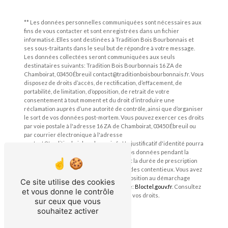
** Les données personnelles communiquées sont nécessaires aux
fins de vous contacter et sont enregistrées dans un fichier
informatisé. Elles sont destinées à Tradition Bois Bourbonnais et
ses sous-traitants dans le seul but de répondre à votre message.
Les données collectées seront communiquées aux seuls
destinataires suivants: Tradition Bois Bourbonnais 16 ZA de
Chamboirat, 03450 Ébreuil contact@traditionboisbourbonnais.fr. Vous
disposez de droits d’accès, de rectification, d’effacement, de
portabilité, de limitation, d’opposition, de retrait de votre
consentement à tout moment et du droit d’introduire une
réclamation auprès d’une autorité de contrôle, ainsi que d’organiser
le sort de vos données post-mortem. Vous pouvez exercer ces droits
par voie postale à l'adresse 16 ZA de Chamboirat, 03450 Ébreuil ou
par courrier électronique à l'adresse
contact@traditionboisbourbonnais.fr. Un justificatif d'identité pourra
vous être demandé. Nous conservons vos données pendant la
période de prise de contact puis pendant la durée de prescription
légale aux fins probatoires et de gestion des contentieux. Vous avez
le droit de vous inscrire sur la liste d'opposition au démarchage
Ce site utilise des cookies
téléphonique, disponible à cette adresse:
Bloctel.gouv.fr
. Consultez
et vous donne le contrôle
le site cnil.fr pour plus d’informations sur vos droits.
sur ceux que vous
souhaitez activer