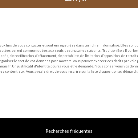
fins de vous contacter et sont enregistrées dans un fichier informatisé. Elles sont d
lectées seront communiquées aux seuls destinataires suivants: Tradition Bois Bourbon
cès, de rectification, d’effacement, de portabilité, de limitation, d’opposition, de retra
organiser le sort de vos données post-mortem. Vous pouvez exercer ces droits par voie p
ais.fr. Un justificatif d'identité pourra vous être demandé. Nous conservons vos donn
des contentieux. Vous avez le droit de vous inscrire sur la liste d'opposition au démar
Recherches fréquentes