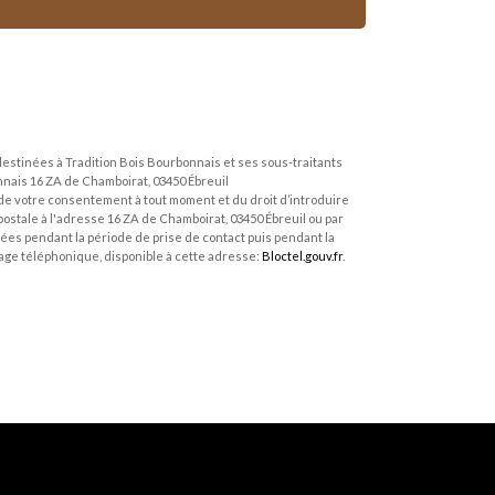
estinées à Tradition Bois Bourbonnais et ses sous-traitants
nais 16 ZA de Chamboirat, 03450 Ébreuil
it de votre consentement à tout moment et du droit d’introduire
ostale à l'adresse 16 ZA de Chamboirat, 03450 Ébreuil ou par
ées pendant la période de prise de contact puis pendant la
chage téléphonique, disponible à cette adresse:
Bloctel.gouv.fr
.