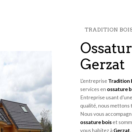
TRADITION BO
ossature bois à
Gerzat
L’entreprise
Tradition
services en
ossature b
Entreprise usant d’une
qualité, nous mettons 
Nous vous accompagnon
ossature bois
et somme
vous habitez à
Gerzat