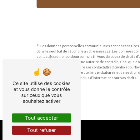
** Les données personnelles communiquées sont nécessaires aux 
dans le seul but de répondre à votre message. Les données col
contact@traditionboisbourbonnais.fr. Vous disposez de droits d’ac
une réclamation auprès d’une autorité de contrôle, ainsi que d’
courrier électronique à l'adresse contact@traditionboisbourbonn
durée de prescription légale aux fins probatoires et de gestion 
Consultez le site cnil.fr pour plus d’informations sur vos droits.
Ce site utilise des cookies
et vous donne le contrôle
sur ceux que vous
souhaitez activer
Tout accepter
Tout refuser