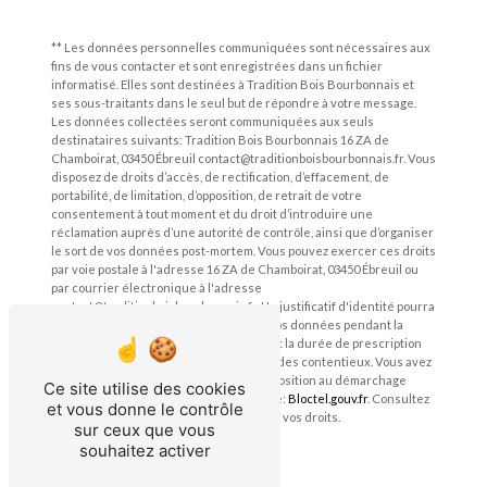
** Les données personnelles communiquées sont nécessaires aux
fins de vous contacter et sont enregistrées dans un fichier
informatisé. Elles sont destinées à Tradition Bois Bourbonnais et
ses sous-traitants dans le seul but de répondre à votre message.
Les données collectées seront communiquées aux seuls
destinataires suivants: Tradition Bois Bourbonnais 16 ZA de
Chamboirat, 03450 Ébreuil contact@traditionboisbourbonnais.fr. Vous
disposez de droits d’accès, de rectification, d’effacement, de
portabilité, de limitation, d’opposition, de retrait de votre
consentement à tout moment et du droit d’introduire une
réclamation auprès d’une autorité de contrôle, ainsi que d’organiser
le sort de vos données post-mortem. Vous pouvez exercer ces droits
par voie postale à l'adresse 16 ZA de Chamboirat, 03450 Ébreuil ou
par courrier électronique à l'adresse
contact@traditionboisbourbonnais.fr. Un justificatif d'identité pourra
vous être demandé. Nous conservons vos données pendant la
période de prise de contact puis pendant la durée de prescription
légale aux fins probatoires et de gestion des contentieux. Vous avez
le droit de vous inscrire sur la liste d'opposition au démarchage
Ce site utilise des cookies
téléphonique, disponible à cette adresse:
Bloctel.gouv.fr
. Consultez
et vous donne le contrôle
le site cnil.fr pour plus d’informations sur vos droits.
sur ceux que vous
souhaitez activer